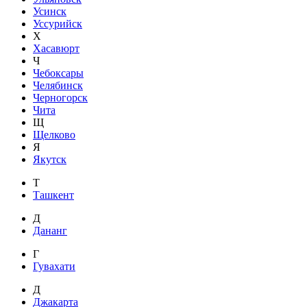
Усинск
Уссурийск
Х
Хасавюрт
Ч
Чебоксары
Челябинск
Черногорск
Чита
Щ
Щелково
Я
Якутск
Т
Ташкент
Д
Дананг
Г
Гувахати
Д
Джакарта