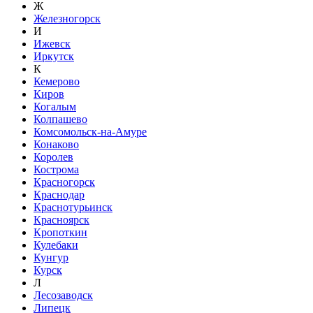
Ж
Железногорск
И
Ижевск
Иркутск
К
Кемерово
Киров
Когалым
Колпашево
Комсомольск-на-Амуре
Конаково
Королев
Кострома
Красногорск
Краснодар
Краснотурьинск
Красноярск
Кропоткин
Кулебаки
Кунгур
Курск
Л
Лесозаводск
Липецк