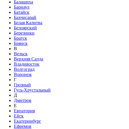
Балашиха
Барнаул
Батайск
Бахчисарай
Белая Калитва
Белоярский
Березники
Братск
Брянск
В
Вельск
Верхняя Салда
Владивосток
Волгоград
Воронеж
Г
Грозный
Гусь-Хрустальный
Д
Дмитров
Е
Евпатория
Ейск
Екатеринбург
Ефремов