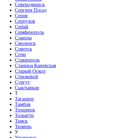
Северодвинск
Сергиев Посад
Серов
Серпухов
Сибай
Симферополь
Сланцы
Смоленск
Советск
Сочи
Ставрополь
Станица Каневская
Старый Оскол
Стрежевой
Сургут
Сыктывкар
Т
Таганрог
Тамбов
Тихорецк
Тольятти
Томск
Тюмень
У
Ульяновск