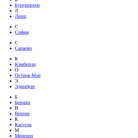
Бургкирхен
Л
Линц
С
София
С
Сараево
К
Кэмберли
О
Остров Мэн
Э
Эдинбург
Б
Берлин
В
Вертер
К
Кассель
М
Мюнхен