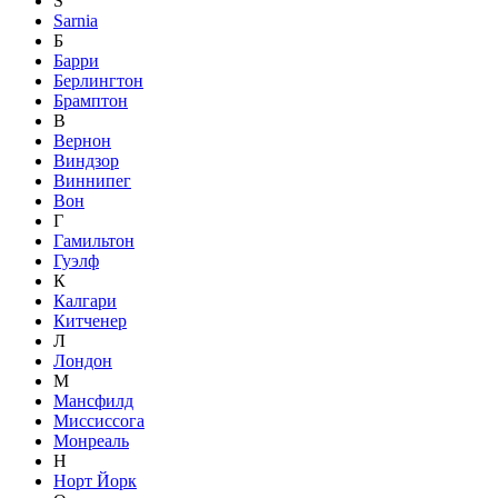
S
Sarnia
Б
Барри
Берлингтон
Брамптон
В
Вернон
Виндзор
Виннипег
Вон
Г
Гамильтон
Гуэлф
К
Калгари
Китченер
Л
Лондон
М
Мансфилд
Миссиссога
Монреаль
Н
Норт Йорк