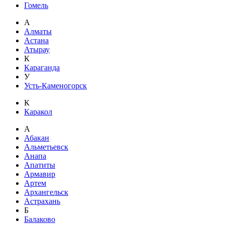
Гомель
А
Алматы
Астана
Атырау
К
Караганда
У
Усть-Каменогорск
К
Каракол
А
Абакан
Альметьевск
Анапа
Апатиты
Армавир
Артем
Архангельск
Астрахань
Б
Балаково