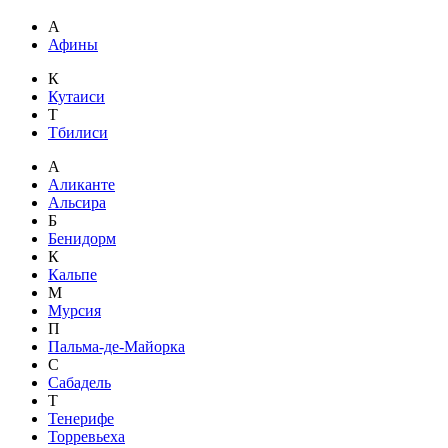
А
Афины
К
Кутаиси
Т
Тбилиси
А
Аликанте
Альсира
Б
Бенидорм
К
Кальпе
М
Мурсия
П
Пальма-де-Майорка
С
Сабадель
Т
Тенерифе
Торревьеха