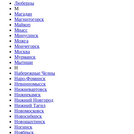
Люберцы
М
Магадан
Магнитогорск
Майкоп
Миасс
Минусинск
Можга
Мончегорск
Москва
Мурманск
Мытищи
Н
Набережные Челны
Наро-Фоминск
Невинномысск
Нижневартовск
Нижнекамск
Нижний Новгород
Нижний Тагил
Новомосковск
Новосибирск
Новошахтинск
Ногинск
Ноябрьск