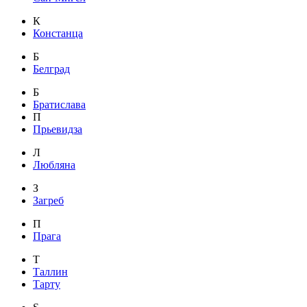
К
Констанца
Б
Белград
Б
Братислава
П
Прьевидза
Л
Любляна
З
Загреб
П
Прага
Т
Таллин
Тарту