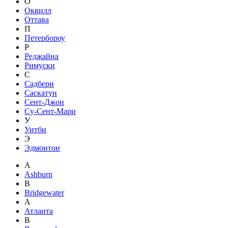
О
Оквилл
Оттава
П
Петербороу
Р
Реджайна
Римуски
С
Садбери
Саскатун
Сент-Джон
Су-Сент-Мари
У
Уитби
Э
Эдмонтон
A
Ashburn
B
Bridgewater
А
Атланта
В