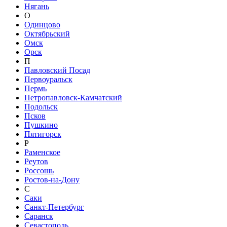
Нягань
О
Одинцово
Октябрьский
Омск
Орск
П
Павловский Посад
Первоуральск
Пермь
Петропавловск-Камчатский
Подольск
Псков
Пушкино
Пятигорск
Р
Раменское
Реутов
Россошь
Ростов-на-Дону
С
Саки
Санкт-Петербург
Саранск
Севастополь