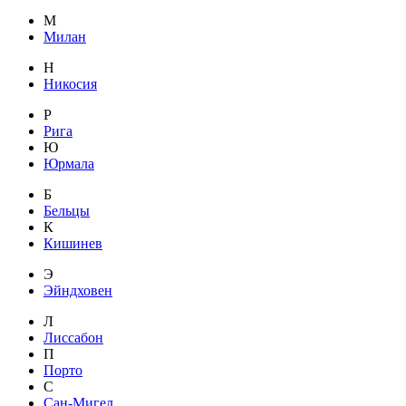
М
Милан
Н
Никосия
Р
Рига
Ю
Юрмала
Б
Бельцы
К
Кишинев
Э
Эйндховен
Л
Лиссабон
П
Порто
С
Сан-Мигел