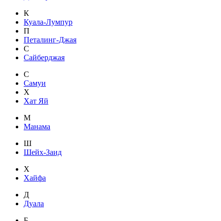
К
Куала-Лумпур
П
Петалинг-Джая
С
Сайберджая
С
Самуи
Х
Хат Яй
М
Манама
Ш
Шейх-Заид
Х
Хайфа
Д
Дуала
Б