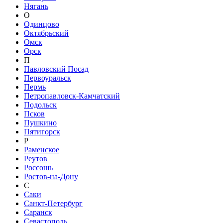
Нягань
О
Одинцово
Октябрьский
Омск
Орск
П
Павловский Посад
Первоуральск
Пермь
Петропавловск-Камчатский
Подольск
Псков
Пушкино
Пятигорск
Р
Раменское
Реутов
Россошь
Ростов-на-Дону
С
Саки
Санкт-Петербург
Саранск
Севастополь