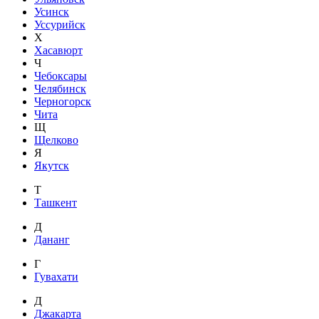
Усинск
Уссурийск
Х
Хасавюрт
Ч
Чебоксары
Челябинск
Черногорск
Чита
Щ
Щелково
Я
Якутск
Т
Ташкент
Д
Дананг
Г
Гувахати
Д
Джакарта