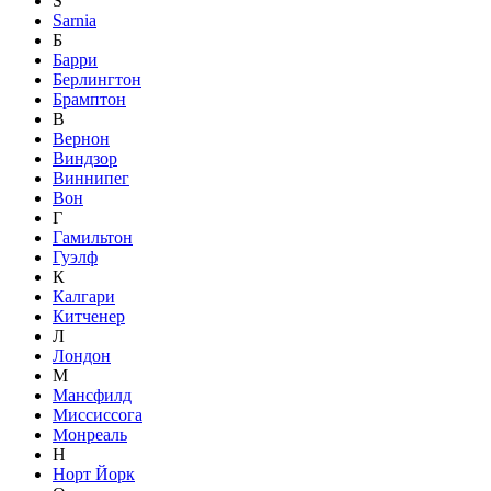
S
Sarnia
Б
Барри
Берлингтон
Брамптон
В
Вернон
Виндзор
Виннипег
Вон
Г
Гамильтон
Гуэлф
К
Калгари
Китченер
Л
Лондон
М
Мансфилд
Миссиссога
Монреаль
Н
Норт Йорк