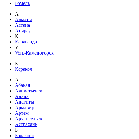
Гомель
А
Алматы
Астана
Атырау
К
Караганда
У
Усть-Каменогорск
К
Каракол
А
Абакан
Альметьевск
Анапа
Апатиты
Армавир
Артем
Архангельск
Астрахань
Б
Балаково