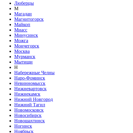
Люберцы
М
Магадан
Магнитогорск
Майкоп
Миасс
Минусинск
Можга
Мончегорск
Москва
Мурманск
Мытищи
Н
Набережные Челны
Наро-Фоминск
Невинномысск
Нижневартовск
Нижнекамск
Нижний Новгород
Нижний Тагил
Новомосковск
Новосибирск
Новошахтинск
Ногинск
Ноябрьск