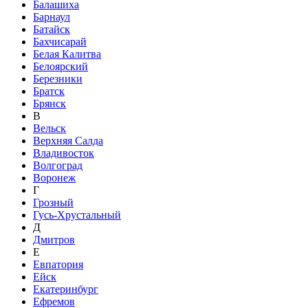
Балашиха
Барнаул
Батайск
Бахчисарай
Белая Калитва
Белоярский
Березники
Братск
Брянск
В
Вельск
Верхняя Салда
Владивосток
Волгоград
Воронеж
Г
Грозный
Гусь-Хрустальный
Д
Дмитров
Е
Евпатория
Ейск
Екатеринбург
Ефремов