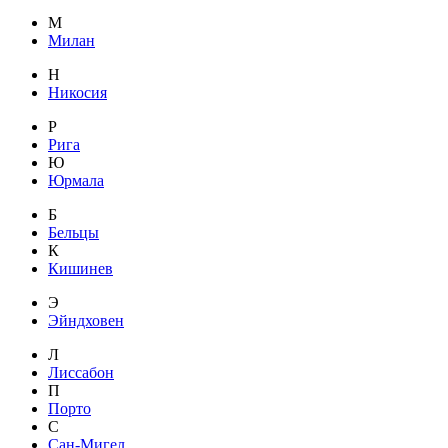
М
Милан
Н
Никосия
Р
Рига
Ю
Юрмала
Б
Бельцы
К
Кишинев
Э
Эйндховен
Л
Лиссабон
П
Порто
С
Сан-Мигел