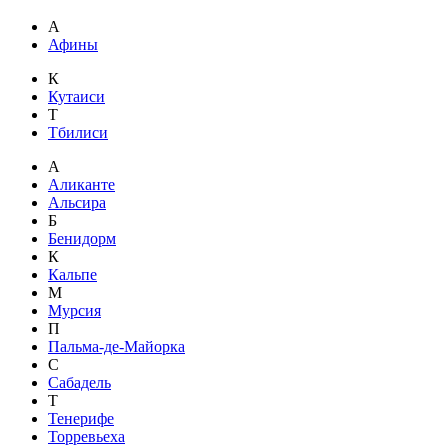
А
Афины
К
Кутаиси
Т
Тбилиси
А
Аликанте
Альсира
Б
Бенидорм
К
Кальпе
М
Мурсия
П
Пальма-де-Майорка
С
Сабадель
Т
Тенерифе
Торревьеха