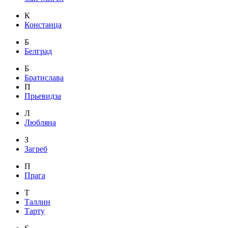
К
Констанца
Б
Белград
Б
Братислава
П
Прьевидза
Л
Любляна
З
Загреб
П
Прага
Т
Таллин
Тарту