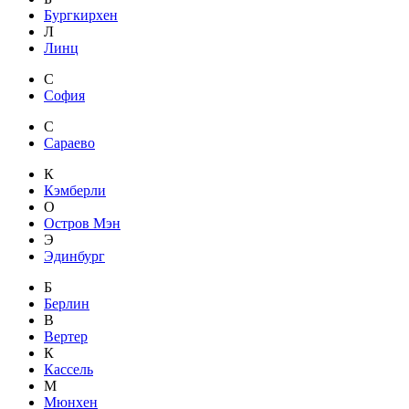
Бургкирхен
Л
Линц
С
София
С
Сараево
К
Кэмберли
О
Остров Мэн
Э
Эдинбург
Б
Берлин
В
Вертер
К
Кассель
М
Мюнхен