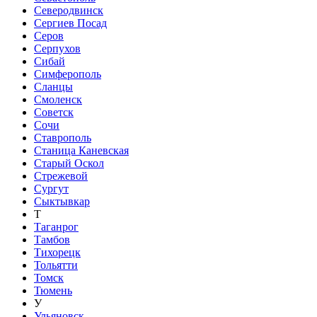
Северодвинск
Сергиев Посад
Серов
Серпухов
Сибай
Симферополь
Сланцы
Смоленск
Советск
Сочи
Ставрополь
Станица Каневская
Старый Оскол
Стрежевой
Сургут
Сыктывкар
Т
Таганрог
Тамбов
Тихорецк
Тольятти
Томск
Тюмень
У
Ульяновск