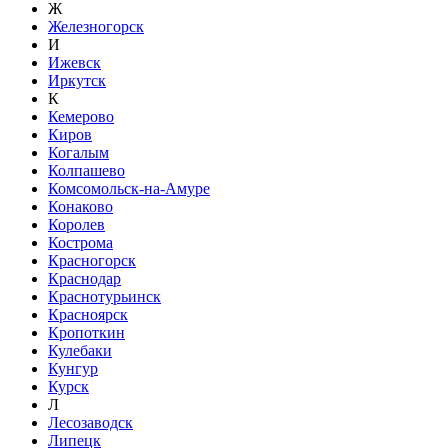
Ж
Железногорск
И
Ижевск
Иркутск
К
Кемерово
Киров
Когалым
Колпашево
Комсомольск-на-Амуре
Конаково
Королев
Кострома
Красногорск
Краснодар
Краснотурьинск
Красноярск
Кропоткин
Кулебаки
Кунгур
Курск
Л
Лесозаводск
Липецк