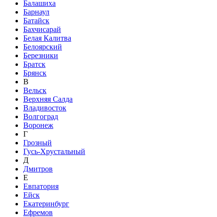
Балашиха
Барнаул
Батайск
Бахчисарай
Белая Калитва
Белоярский
Березники
Братск
Брянск
В
Вельск
Верхняя Салда
Владивосток
Волгоград
Воронеж
Г
Грозный
Гусь-Хрустальный
Д
Дмитров
Е
Евпатория
Ейск
Екатеринбург
Ефремов