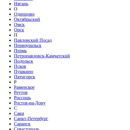
Нягань
О
Одинцово
Октябрьский
Омск
Орск
П
Павловский Посад
Первоуральск
Пермь
Петропавловск-Камчатский
Подольск
Псков
Пушкино
Пятигорск
Р
Раменское
Реутов
Россошь
Ростов-на-Дону
С
Саки
Санкт-Петербург
Саранск
Севастополь