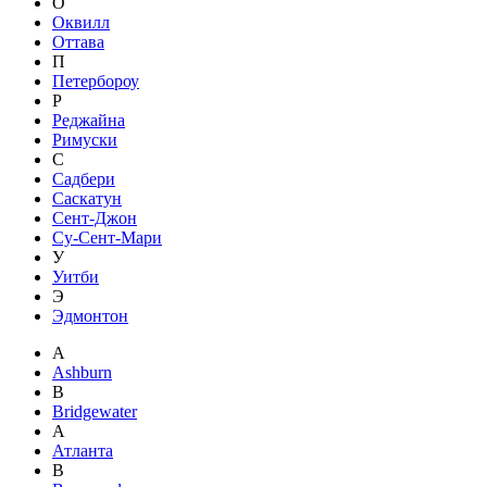
О
Оквилл
Оттава
П
Петербороу
Р
Реджайна
Римуски
С
Садбери
Саскатун
Сент-Джон
Су-Сент-Мари
У
Уитби
Э
Эдмонтон
A
Ashburn
B
Bridgewater
А
Атланта
В