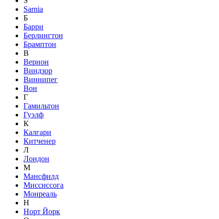
S
Sarnia
Б
Барри
Берлингтон
Брамптон
В
Вернон
Виндзор
Виннипег
Вон
Г
Гамильтон
Гуэлф
К
Калгари
Китченер
Л
Лондон
М
Мансфилд
Миссиссога
Монреаль
Н
Норт Йорк