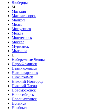
Люберцы
М
Магадан
Магнитогорск
Майкоп
Миасс
Минусинск
Можга
Мончегорск
Москва
Мурманск
Мытищи
Н
Набережные Челны
Наро-Фоминск
Невинномысск
Нижневартовск
Нижнекамск
Нижний Новгород
Нижний Тагил
Новомосковск
Новосибирск
Новошахтинск
Ногинск
Ноябрьск