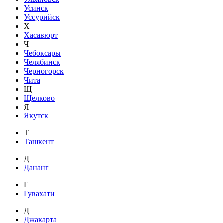
Усинск
Уссурийск
Х
Хасавюрт
Ч
Чебоксары
Челябинск
Черногорск
Чита
Щ
Щелково
Я
Якутск
Т
Ташкент
Д
Дананг
Г
Гувахати
Д
Джакарта