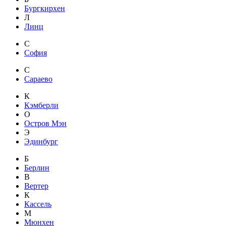
Бургкирхен
Л
Линц
С
София
С
Сараево
К
Кэмберли
О
Остров Мэн
Э
Эдинбург
Б
Берлин
В
Вертер
К
Кассель
М
Мюнхен