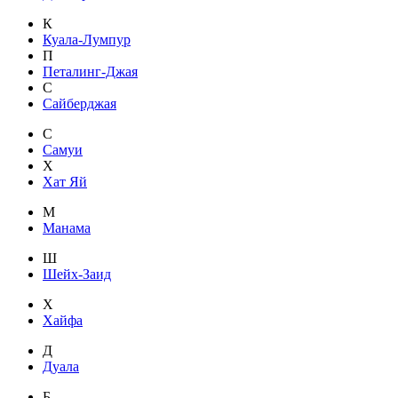
К
Куала-Лумпур
П
Петалинг-Джая
С
Сайберджая
С
Самуи
Х
Хат Яй
М
Манама
Ш
Шейх-Заид
Х
Хайфа
Д
Дуала
Б