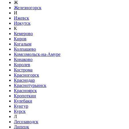
Ж
Железногорск
И
Ижевск
Иркутск
К
Кемерово
Киров
Когалым
Колпашево
Комсомольск-на-Амуре
Конаково
Королев
Кострома
Красногорск
Краснодар
Краснотурьинск
Красноярск
Кропоткин
Кулебаки
Кунгур
Курск
Л
Лесозаводск
Липецк