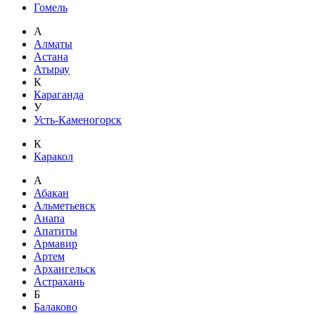
Гомель
А
Алматы
Астана
Атырау
К
Караганда
У
Усть-Каменогорск
К
Каракол
А
Абакан
Альметьевск
Анапа
Апатиты
Армавир
Артем
Архангельск
Астрахань
Б
Балаково