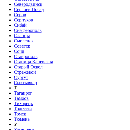
Северодвинск
Сергиев Посад
Серов
Серпухов
Сибай
Симферополь
Сланцы
Смоленск
Советск
Сочи
Ставрополь
Станица Каневская
Старый Оскол
Стрежевой
Сургут
Сыктывкар
Т
Таганрог
Тамбов
Тихорецк
Тольятти
Томск
Тюмень
У
Ульяновск