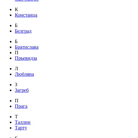
К
Констанца
Б
Белград
Б
Братислава
П
Прьевидза
Л
Любляна
З
Загреб
П
Прага
Т
Таллин
Тарту