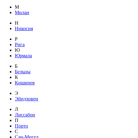
М
Милан
Н
Никосия
Р
Рига
Ю
Юрмала
Б
Бельцы
К
Кишинев
Э
Эйндховен
Л
Лиссабон
П
Порто
С
Сан-Мигел