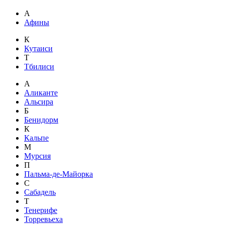
А
Афины
К
Кутаиси
Т
Тбилиси
А
Аликанте
Альсира
Б
Бенидорм
К
Кальпе
М
Мурсия
П
Пальма-де-Майорка
С
Сабадель
Т
Тенерифе
Торревьеха